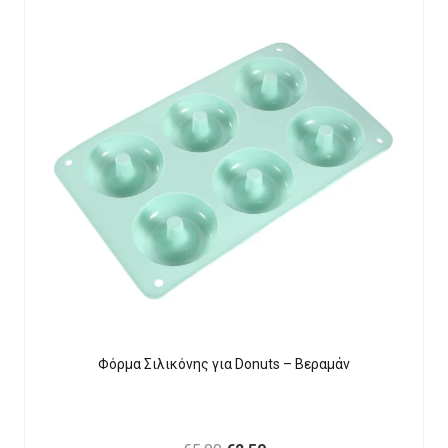
Φόρμα Σιλικόνης για Donuts – Βεραμάν