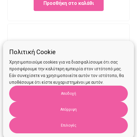
Προσθήκη στο καλάθι
was:
is:
€7.00.
€3.50.
Πολιτική Cookie
Χρησιμοποιούμε cookies για να διασφαλίσουμε ότι σας
προσφέρουμε την καλύτερη εμπειρία στον ιστότοπό μας.
Εάν συνεχίσετε να χρησιμοποιείτε αυτόν τον ιστότοπο, θα
υποθέσουμε ότι είστε ευχαριστημένοι με αυτόν.
Αποδοχή
Απόρριψη
Επιλογές