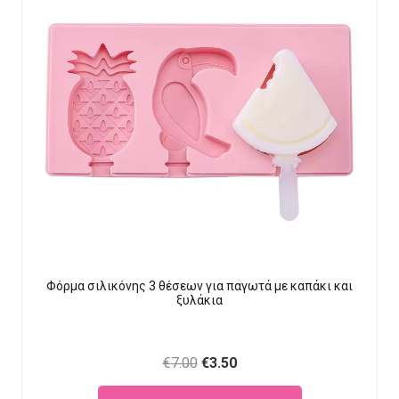
Φόρμα σιλικόνης 3 θέσεων για παγωτά με καπάκι και
ξυλάκια
Original
Current
€
7.00
€
3.50
price
price