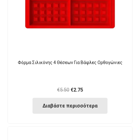
Φόρμα Σιλικόνης 4 Θέσεων Για Βάφλες Ορθογώνιες
Original
Current
€
5.50
€
2.75
price
price
Διαβάστε περισσότερα
was:
is:
€5.50.
€2.75.