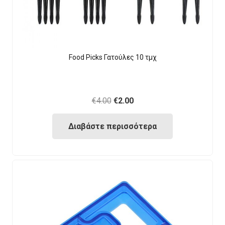
Food Picks Γατούλες 10 τμχ
Original
Current
€
4.00
€
2.00
price
price
Διαβάστε περισσότερα
was:
is:
€4.00.
€2.00.