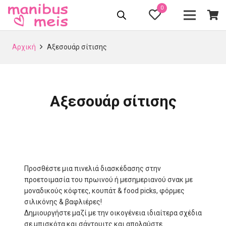
0
Αρχική
Αξεσουάρ σίτισης
Αξεσουάρ σίτισης
Προσθέστε μια πινελιά διασκέδασης στην
προετοιμασία του πρωινού ή μεσημεριανού σνακ με
μοναδικούς κόφτες, κουπάτ & food picks, φόρμες
σιλικόνης & βαφλιέρες!
Δημιουργήστε μαζί με την οικογένεια ιδιαίτερα σχέδια
σε μπισκότα και σάντουιτς και απολαύστε