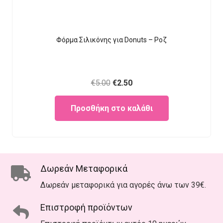
Φόρμα Σιλικόνης για Donuts – Ροζ
Original
Current
€
5.00
€
2.50
price
price
Προσθήκη στο καλάθι
was:
is:
€5.00.
€2.50.
Δωρεάν Μεταφορικά
Δωρεάν μεταφορικά για αγορές άνω των 39€.
Επιστροφή προϊόντων