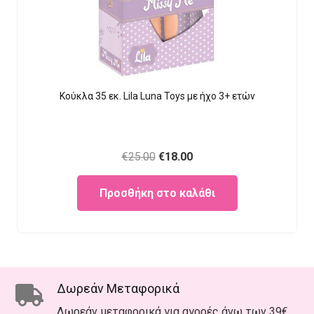
Κούκλα 35 εκ. Lila Luna Τοys με ήχο 3+ ετών
Original
Current
€
25.00
€
18.00
price
price
Προσθήκη στο καλάθι
was:
is:
€25.00.
€18.00.
Δωρεάν Μεταφορικά
Δωρεάν μεταφορικά για αγορές άνω των 39€.