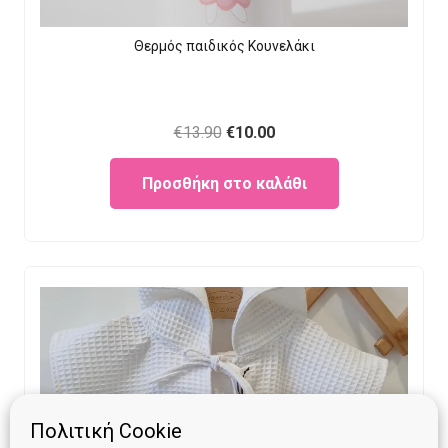
Θερμός παιδικός Κουνελάκι
Original
Current
€
13.90
€
10.00
price
price
Προσθήκη στο καλάθι
was:
is:
€13.90.
€10.00.
Πολιτική Cookie