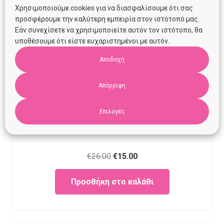
Χρησιμοποιούμε cookies για να διασφαλίσουμε ότι σας
προσφέρουμε την καλύτερη εμπειρία στον ιστότοπό μας.
Εάν συνεχίσετε να χρησιμοποιείτε αυτόν τον ιστότοπο, θα
υποθέσουμε ότι είστε ευχαριστημένοι με αυτόν.
Αποδοχή
Απόρριψη
Επιλογές
Πόντσο Manibus Meis Milk (18 μηνών- 3 ετών)
Original
Current
€
26.00
€
15.00
price
price
Προσθήκη στο καλάθι
was:
is:
€26.00.
€15.00.