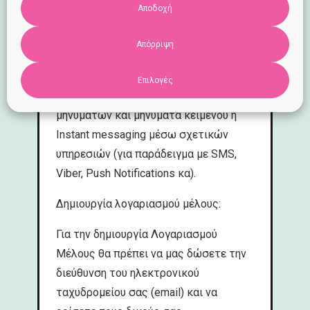
Αποδοχή
Με την εγγραφή και την αντίστοιχη
συγκατάθεση σας, θα μπορείτε να
Απόρριψη
απολαμβάνετε όλες μας τις
ενημερώσεις και προσφορές που
Επιλογές
αποστέλλουμε μέσω ηλεκτρονικών
μηνυμάτων και μηνύματα κειμένου ή
Instant messaging μέσω σχετικών
υπηρεσιών (για παράδειγμα με SMS,
Viber, Push Notifications κα).
Δημιουργία λογαριασμού μέλους:
Για την δημιουργία Λογαριασμού
Μέλους θα πρέπει να μας δώσετε την
διεύθυνση του ηλεκτρονικού
ταχυδρομείου σας (email) και να