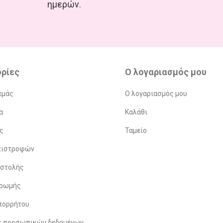
ημερών.
ρίες
Ο λογαριασμός μου
εμάς
Ο λογαριασμός μου
α
Καλάθι
ς
Ταμείο
Επιστροφών
οστολής
ηρωμής
πορρήτου
ς προσωπικών δεδομένων