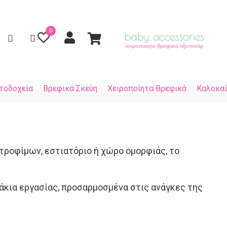
0
τοδοχεία
Βρεφικά Σκεύη
Χειροποίητα Βρεφικά
Καλοκαί
 τροφίμων, εστιατόριο ή χώρο ομορφιάς, το
άκια εργασίας, προσαρμοσμένα στις ανάγκες της