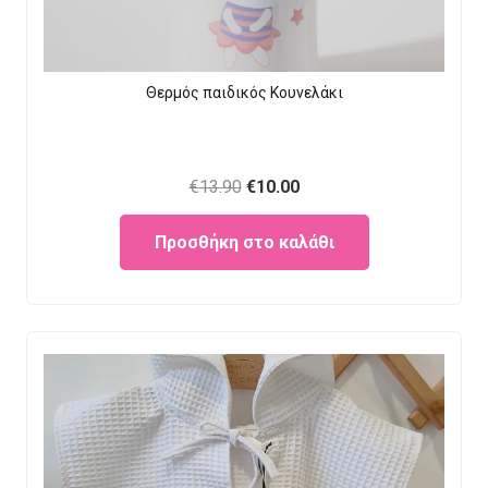
Θερμός παιδικός Κουνελάκι
Original
Current
€
13.90
€
10.00
price
price
Προσθήκη στο καλάθι
was:
is:
€13.90.
€10.00.