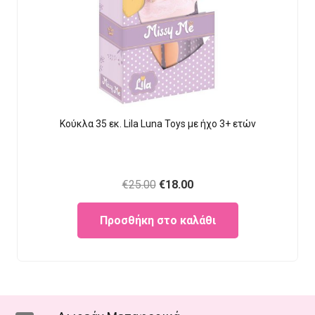
Κούκλα 35 εκ. Lila Luna Τοys με ήχο 3+ ετών
Original
Current
€
25.00
€
18.00
price
price
Προσθήκη στο καλάθι
was:
is:
€25.00.
€18.00.