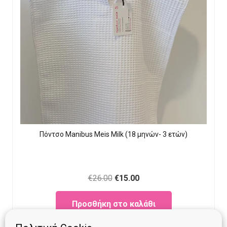
Πόντσο Manibus Meis Milk (18 μηνών- 3 ετών)
Original
Current
€
26.00
€
15.00
price
price
Προσθήκη στο καλάθι
was:
is:
€26.00.
€15.00.