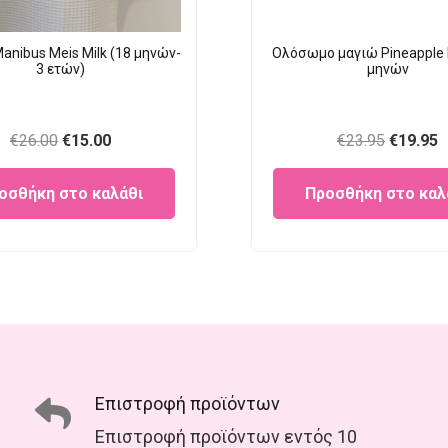
anibus Meis Milk (18 μηνών-
Ολόσωμο μαγιώ Pineapple 
3 ετών)
μηνών
Original
Current
Original
C
€
26.00
€
15.00
€
23.95
€
19.95
price
price
price
p
οσθήκη στο καλάθι
Προσθήκη στο καλ
was:
is:
was:
is
€26.00.
€15.00.
€23.95.
€
Επιστροφή προϊόντων
Επιστροφή προϊόντων εντός 10