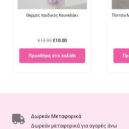
Θερμός παιδικός Κουνελάκι
Πόντσο M
Original
Current
€
13.90
€
10.00
price
price
Προσθήκη στο καλάθι
Πρ
was:
is:
€13.90.
€10.00.
Δωρεάν Μεταφορικά
Δωρεάν μεταφορικά για αγορές άνω