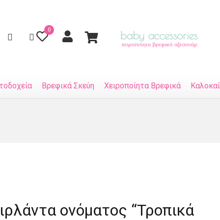
0
τοδοχεία
Βρεφικά Σκεύη
Χειροποίητα Βρεφικά
Καλοκαί
ιρλάντα ονόματος “Τροπικά