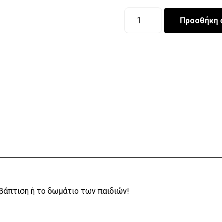
Υφασμάτινη
Προσθήκη 
γιρλάντα
ονόματος
"Τροπικά
ζωάκια"
ποσότητα
 βάπτιση ή το δωμάτιο των παιδιών!