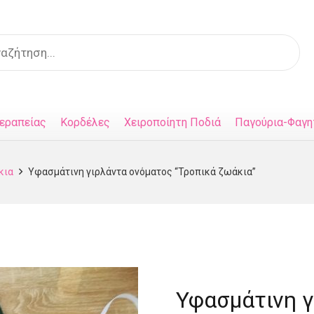
s
εραπείας
Κορδέλες
Χειροποίητη Ποδιά
Παγούρια-Φαγη
κια
Υφασμάτινη γιρλάντα ονόματος “Τροπικά ζωάκια”
Υφασμάτινη γ