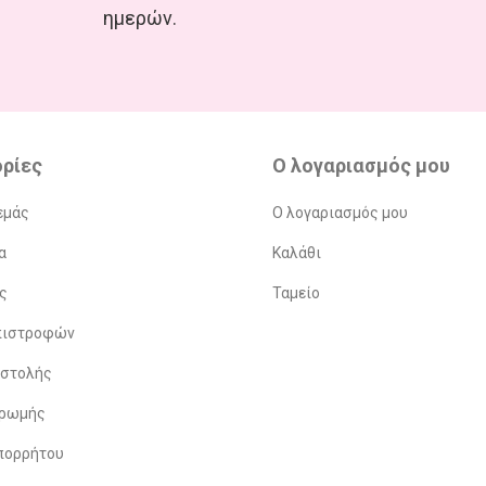
ημερών.
ρίες
Ο λογαριασμός μου
εμάς
Ο λογαριασμός μου
α
Καλάθι
ς
Ταμείο
Επιστροφών
οστολής
ηρωμής
πορρήτου