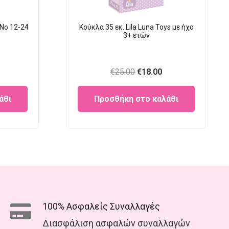
Νο 12-24
Κούκλα 35 εκ. Lila Luna Τοys με ήχο
3+ ετών
urrent
Original
Current
€
25.00
€
18.00
rice
price
price
άθι
Προσθήκη στο καλάθι
:
was:
is:
19.95.
€25.00.
€18.00.
100% Ασφαλείς Συναλλαγές
Διασφάλιση ασφαλών συναλλαγών