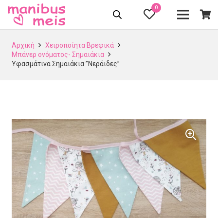
0
Αρχική
Χειροποίητα Βρεφικά
Μπάνερ ονόματος- Σημαιάκια
Υφασμάτινα Σημαιάκια ”Νεράιδες”