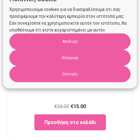
Χρησιμοποιούμε cookies για να διασφαλίσουμε ότι σας
προσφέρουμε την καλύτερη εμπειρία στον ιστότοπό μας.
Εάν συνεχίσετε να χρησιμοποιείτε αυτόν τον ιστότοπο, θα
υποθέσουμε ότι είστε ευχαριστημένοι με αυτόν.
Αποδοχή
Απόρριψη
Επιλογές
Πόντσο Manibus Meis Milk (18 μηνών- 3 ετών)
Original
Current
€
26.00
€
15.00
price
price
Προσθήκη στο καλάθι
was:
is:
€26.00.
€15.00.