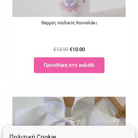
Θερμός παιδικός Κουνελάκι
Original
Current
€
13.90
€
10.00
price
price
Προσθήκη στο καλάθι
was:
is:
€13.90.
€10.00.
Πολιτική Cookie