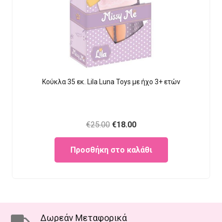
Κούκλα 35 εκ. Lila Luna Τοys με ήχο 3+ ετών
Original
Current
€
25.00
€
18.00
price
price
Προσθήκη στο καλάθι
was:
is:
€25.00.
€18.00.
Δωρεάν Μεταφορικά