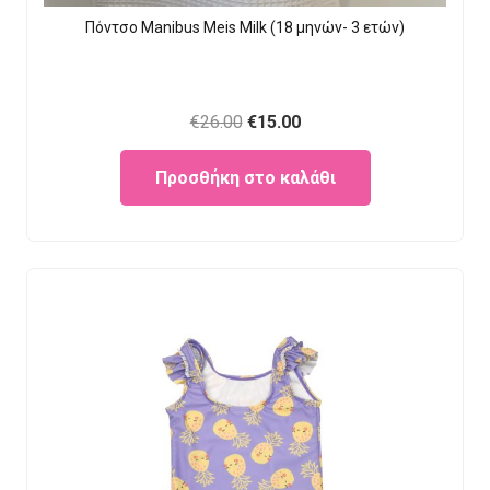
Πόντσο Manibus Meis Milk (18 μηνών- 3 ετών)
Original
Current
€
26.00
€
15.00
price
price
Προσθήκη στο καλάθι
was:
is:
€26.00.
€15.00.