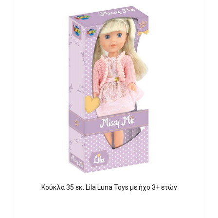
Κούκλα 35 εκ. Lila Luna Τοys με ήχο 3+ ετών