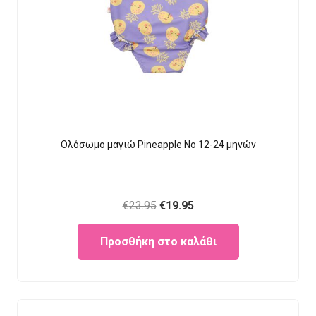
Ολόσωμο μαγιώ Pineapple Νο 12-24 μηνών
Original
Current
€
23.95
€
19.95
price
price
Προσθήκη στο καλάθι
was:
is:
€23.95.
€19.95.