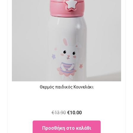
Θερμός παιδικός Κουνελάκι
Original
Current
€
13.90
€
10.00
price
price
Προσθήκη στο καλάθι
was:
is: