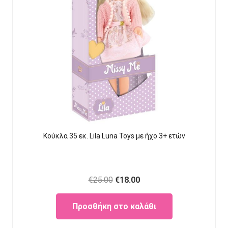
Κούκλα 35 εκ. Lila Luna Τοys με ήχο 3+ ετών
Original
Current
€
25.00
€
18.00
price
price
Προσθήκη στο καλάθι
was:
is:
€25.00.
€18.00.