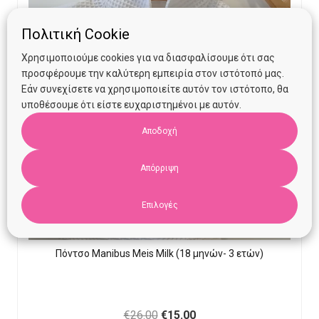
Πολιτική Cookie
Χρησιμοποιούμε cookies για να διασφαλίσουμε ότι σας
προσφέρουμε την καλύτερη εμπειρία στον ιστότοπό μας.
Εάν συνεχίσετε να χρησιμοποιείτε αυτόν τον ιστότοπο, θα
υποθέσουμε ότι είστε ευχαριστημένοι με αυτόν.
Αποδοχή
Απόρριψη
Επιλογές
Πόντσο Manibus Meis Milk (18 μηνών- 3 ετών)
Original
Current
€
26.00
€
15.00