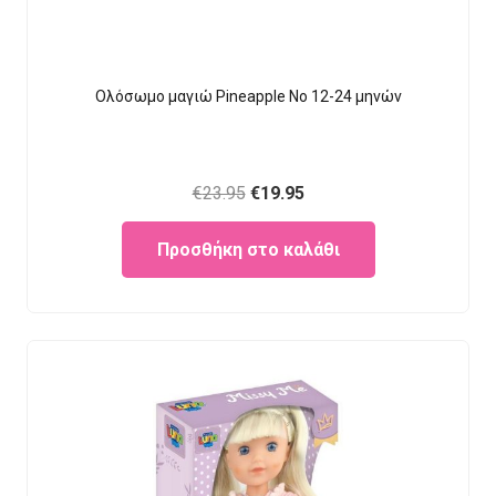
Ολόσωμο μαγιώ Pineapple Νο 12-24 μηνών
Original
Current
€
23.95
€
19.95
price
price
Προσθήκη στο καλάθι
was:
is:
€23.95.
€19.95.