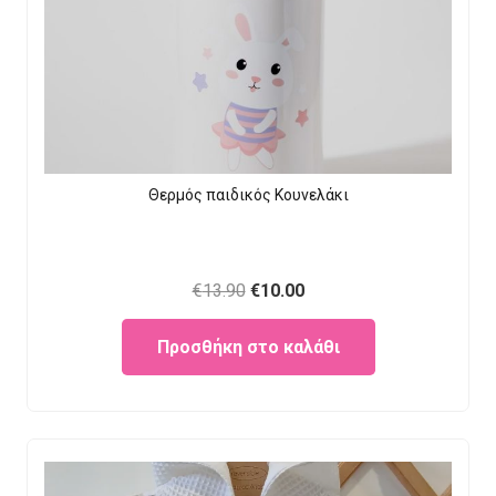
Θερμός παιδικός Κουνελάκι
Original
Current
€
13.90
€
10.00
price
price
Προσθήκη στο καλάθι
was:
is:
€13.90.
€10.00.