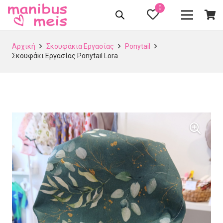
0
Αρχική
Σκουφάκια Εργασίας
Ponytail
Σκουφάκι Εργασίας Ponytail Lora