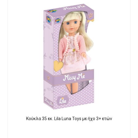
Κούκλα 35 εκ. Lila Luna Τοys με ήχο 3+ ετών