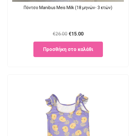
Πόντσο Manibus Meis Milk (18 μηνών- 3 ετών)
Original
Current
€
26.00
€
15.00
price
price
Προσθήκη στο καλάθι
was:
is:
€26.00.
€15.00.