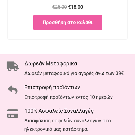
Original
Current
€
25.00
€
18.00
price
price
Προσθήκη στο καλάθι
was:
is:
€25.00.
€18.00.
Δωρεάν Μεταφορικά
Δωρεάν μεταφορικά για αγορές άνω των 39€.
Επιστροφή προϊόντων
Επιστροφή προϊόντων εντός 10 ημερών.
100% Ασφαλείς Συναλλαγές
Διασφάλιση ασφαλών συναλλαγών στο
ηλεκτρονικό μας κατάστημα.