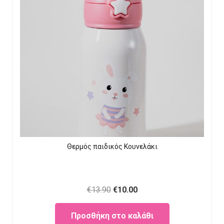
Θερμός παιδικός Κουνελάκι
Original
Current
€
13.90
€
10.00
price
price
Προσθήκη στο καλάθι
was:
is: