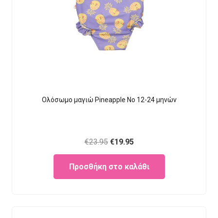
Ολόσωμο μαγιώ Pineapple Νο 12-24 μηνών
Original
Current
€
23.95
€
19.95
price
price
Προσθήκη στο καλάθι
was:
is:
€23.95.
€19.95.