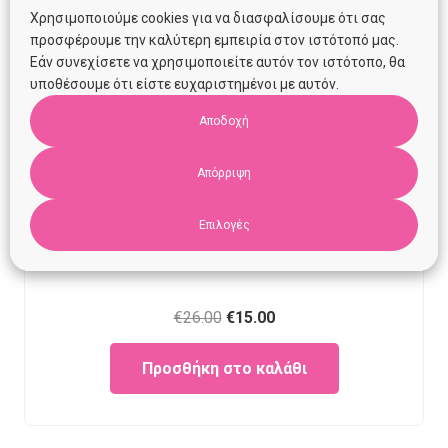
Χρησιμοποιούμε cookies για να διασφαλίσουμε ότι σας
προσφέρουμε την καλύτερη εμπειρία στον ιστότοπό μας.
Εάν συνεχίσετε να χρησιμοποιείτε αυτόν τον ιστότοπο, θα
υποθέσουμε ότι είστε ευχαριστημένοι με αυτόν.
Αποδοχή
Απόρριψη
Επιλογές
Πόντσο Manibus Meis Milk (18 μηνών- 3 ετών)
Original
Current
€
26.00
€
15.00
price
price
Προσθήκη στο καλάθι
was:
is:
€26.00.
€15.00.