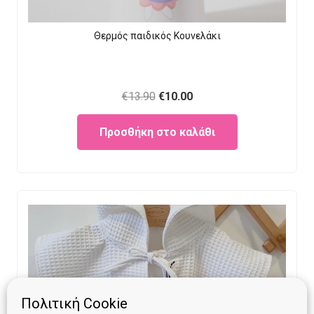
Θερμός παιδικός Κουνελάκι
Original
Current
€
13.90
€
10.00
price
price
Προσθήκη στο καλάθι
was:
is:
€13.90.
€10.00.
Πολιτική Cookie