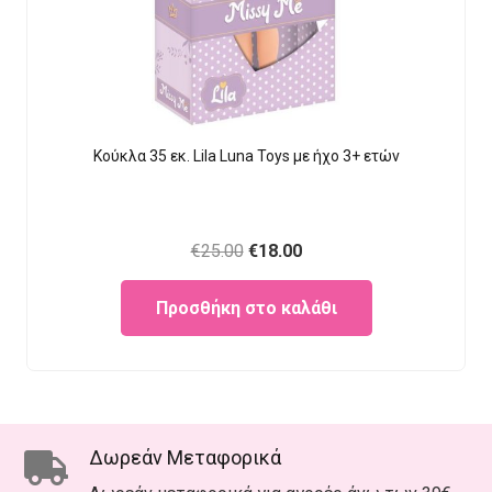
Κούκλα 35 εκ. Lila Luna Τοys με ήχο 3+ ετών
Original
Current
€
25.00
€
18.00
price
price
Προσθήκη στο καλάθι
was:
is:
€25.00.
€18.00.
Δωρεάν Μεταφορικά