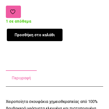
1 σε απόθεμα
Προσθήκη στο καλάθι
Σκουφάκι
Χημειοθεραπείας
''Ηρώ''
ποσότητα
Περιγραφή
Χειροποίητα σκουφάκια χημειοθεραπείας από 100%
βαμβακερά υφάσματα ελεγμένα και πιστοποιημένα