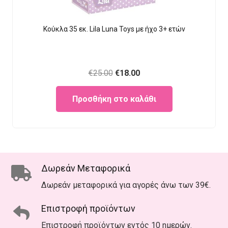
Κούκλα 35 εκ. Lila Luna Τοys με ήχο 3+ ετών
Original
Current
€
25.00
€
18.00
price
price
Προσθήκη στο καλάθι
was:
is:
€25.00.
€18.00.
Δωρεάν Μεταφορικά
Δωρεάν μεταφορικά για αγορές άνω των 39€.
Επιστροφή προϊόντων
Επιστροφή προϊόντων εντός 10 ημερών.