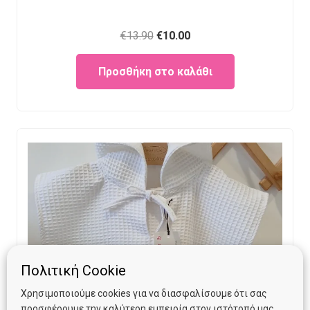
Original
Current
€
13.90
€
10.00
price
price
Προσθήκη στο καλάθι
was:
is:
€13.90.
€10.00.
Πολιτική Cookie
Χρησιμοποιούμε cookies για να διασφαλίσουμε ότι σας
προσφέρουμε την καλύτερη εμπειρία στον ιστότοπό μας.