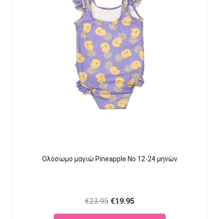
Ολόσωμο μαγιώ Pineapple Νο 12-24 μηνών
Original
Current
€
23.95
€
19.95
price
price