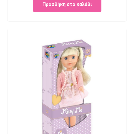
Προσθήκη στο καλάθι
was:
is:
€23.95.
€19.95.