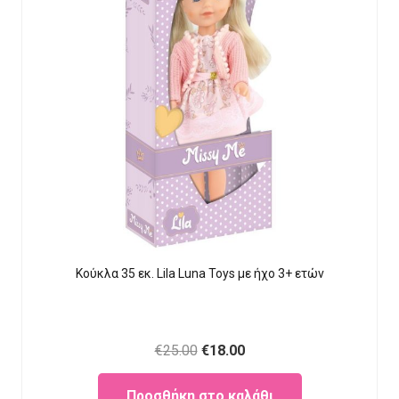
Κούκλα 35 εκ. Lila Luna Τοys με ήχο 3+ ετών
Original
Current
€
25.00
€
18.00
price
price
Προσθήκη στο καλάθι