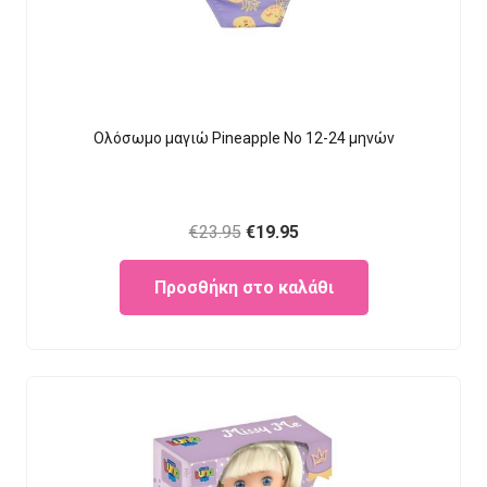
Ολόσωμο μαγιώ Pineapple Νο 12-24 μηνών
Original
Current
€
23.95
€
19.95
price
price
Προσθήκη στο καλάθι
was:
is:
€23.95.
€19.95.