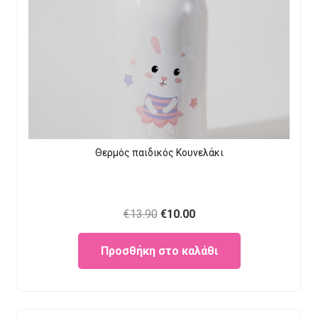
Θερμός παιδικός Κουνελάκι
Original
Current
€
13.90
€
10.00
price
price
Προσθήκη στο καλάθι
was:
is:
€13.90.
€10.00.