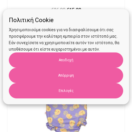
Original
Current
€
26.00
€
15.00
price
price
Πολιτική Cookie
Προσθήκη στο καλάθι
was:
is:
Χρησιμοποιούμε cookies για να διασφαλίσουμε ότι σας
€26.00.
€15.00.
προσφέρουμε την καλύτερη εμπειρία στον ιστότοπό μας.
Εάν συνεχίσετε να χρησιμοποιείτε αυτόν τον ιστότοπο, θα
υποθέσουμε ότι είστε ευχαριστημένοι με αυτόν.
Αποδοχή
Απόρριψη
Επιλογές