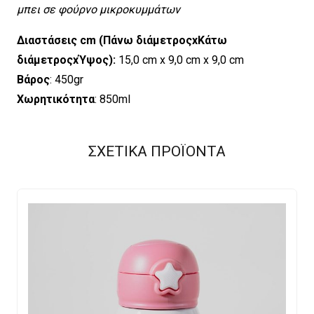
μπει σε φούρνο μικροκυμμάτων
Διαστάσεις cm (Πάνω διάμετροςxΚάτω
διάμετροςxΎψος):
15,0 cm x 9,0 cm x 9,0 cm
Βάρος
: 450gr
Χωρητικότητα
: 850ml
ΣΧΕΤΙΚΑ ΠΡΟΪΟΝΤΑ