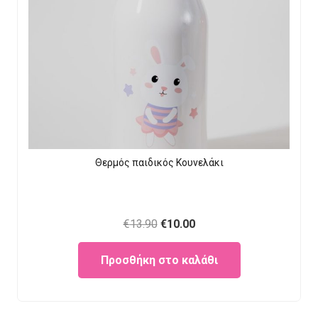
Θερμός παιδικός Κουνελάκι
Original
Current
€
13.90
€
10.00
price
price
Προσθήκη στο καλάθι
was:
is:
€13.90.
€10.00.