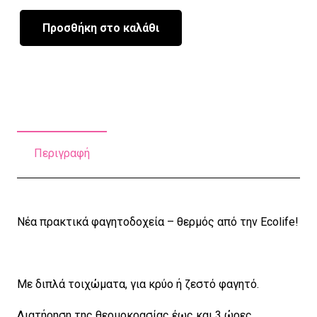
Προσθήκη στο καλάθι
Ροζ
Φαγητοδοχείο
Thermos
850ml
|
Με
Περιγραφή
Χώρισμα
ποσότητα
Νέα πρακτικά φαγητοδοχεία – θερμός από την Ecolife!
Με διπλά τοιχώματα, για κρύο ή ζεστό φαγητό.
Διατήρηση της θερμοκρασίας έως και 3 ώρες.