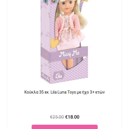
Κούκλα 35 εκ. Lila Luna Τοys με ήχο 3+ ετών
Original
Current
€
25.00
€
18.00
price
price