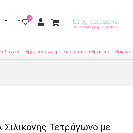
0
τοδοχεία
Βρεφικά Σκεύη
Χειροποίητα Βρεφικά
Καλοκαί
 Σιλικόνης Τετράγωνο με