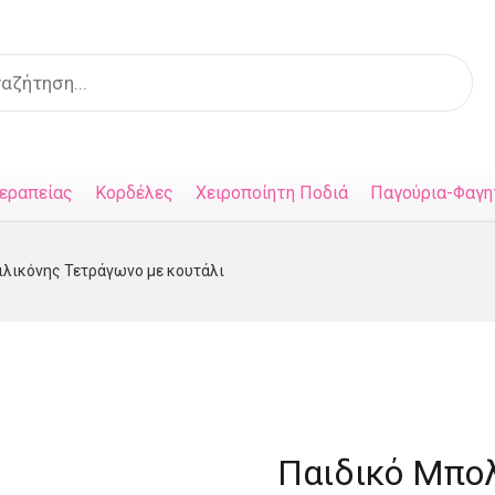
s
εραπείας
Κορδέλες
Χειροποίητη Ποδιά
Παγούρια-Φαγη
ιλικόνης Τετράγωνο με κουτάλι
Παιδικό Μπολ