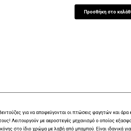
Προσθήκη στο καλάθ
Παιδικό
Μπολ
Σιλικόνης
Τετράγωνο
με
κουτάλι
ποσότητα
εντούζες για να αποφεύγονται οι πτώσεις φαγητών και άρα εί
 τους! Λειτουργούν με αεροστεγές μηχανισμό ο οποίος εξασφ
ικόνης στο ίδιο χρώμα με λαβή από μπαμπού. Είναι ιδανικά γι