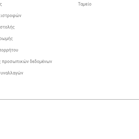
ς
Ταμείο
Επιστροφών
οστολής
ηρωμής
πορρήτου
ς προσωπικών δεδομένων
συναλλαγών