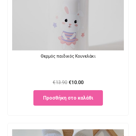
Θερμός παιδικός Κουνελάκι
Original
Current
€
13.90
€
10.00
price
price
Προσθήκη στο καλάθι
was:
is:
€13.90.
€10.00.