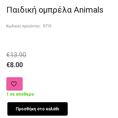
Παιδική ομπρέλα Animals
Κωδικός προϊόντος:
9710
Original
Current
€
13.90
price
price
€
8.00
was:
is:
€13.90.
€8.00.
1 σε απόθεμα
Προσθήκη στο καλάθι
Παιδική