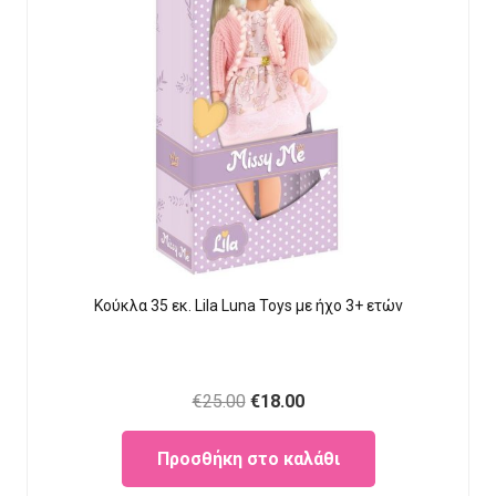
Κούκλα 35 εκ. Lila Luna Τοys με ήχο 3+ ετών
Original
Current
€
25.00
€
18.00
price
price
Προσθήκη στο καλάθι
was:
is:
€25.00.
€18.00.