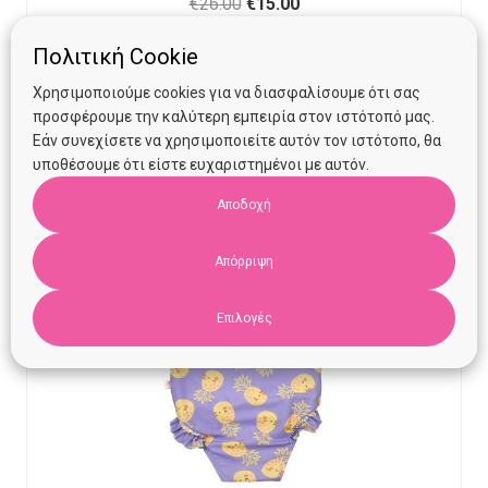
Original
Current
€
26.00
€
15.00
price
price
Πολιτική Cookie
Προσθήκη στο καλάθι
was:
is:
€26.00.
€15.00.
Χρησιμοποιούμε cookies για να διασφαλίσουμε ότι σας
προσφέρουμε την καλύτερη εμπειρία στον ιστότοπό μας.
Εάν συνεχίσετε να χρησιμοποιείτε αυτόν τον ιστότοπο, θα
υποθέσουμε ότι είστε ευχαριστημένοι με αυτόν.
Αποδοχή
Απόρριψη
Επιλογές