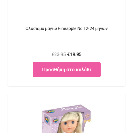
Ολόσωμο μαγιώ Pineapple Νο 12-24 μηνών
Original
Current
€
23.95
€
19.95
price
price
Προσθήκη στο καλάθι
was:
is:
€23.95.
€19.95.