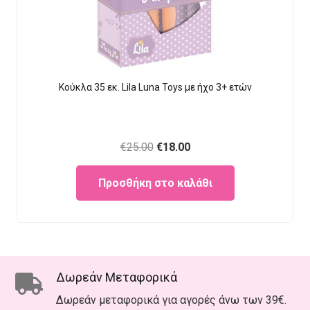
Κούκλα 35 εκ. Lila Luna Τοys με ήχο 3+ ετών
Original
Current
€
25.00
€
18.00
price
price
Προσθήκη στο καλάθι
was:
is:
€25.00.
€18.00.
Δωρεάν Μεταφορικά
Δωρεάν μεταφορικά για αγορές άνω των 39€.