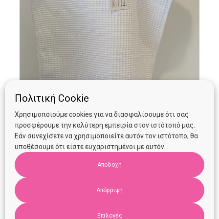
Πολιτική Cookie
Πόντσο Manibus Meis Milk (18 μηνών- 3 ετών)
Χρησιμοποιούμε cookies για να διασφαλίσουμε ότι σας
προσφέρουμε την καλύτερη εμπειρία στον ιστότοπό μας.
Εάν συνεχίσετε να χρησιμοποιείτε αυτόν τον ιστότοπο, θα
Original
Current
€
26.00
€
15.00
υποθέσουμε ότι είστε ευχαριστημένοι με αυτόν.
price
price
Αποδοχή
Προσθήκη στο καλάθι
was:
is:
€26.00.
€15.00.
Απόρριψη
Επιλογές