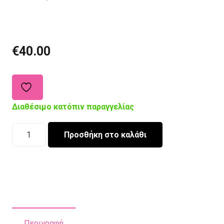
€
40.00
Διαθέσιμο κατόπιν παραγγελίας
Μαξιλαροθήκη
Προσθήκη στο καλάθι
για
Μαξιλάρι-
Πάντα
ποσότητα
Περιγραφή