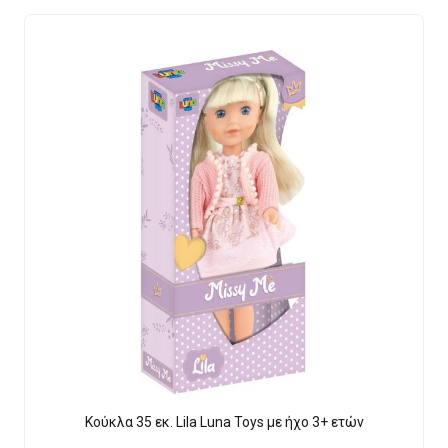
Κούκλα 35 εκ. Lila Luna Τοys με ήχο 3+ ετών