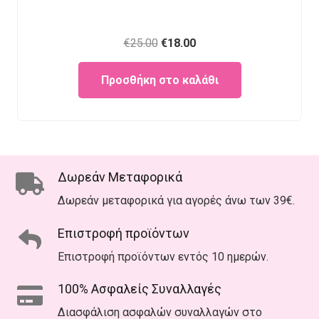
Original
Current
€
25.00
€
18.00
price
price
Προσθήκη στο καλάθι
was:
is:
€25.00.
€18.00.
Δωρεάν Μεταφορικά
Δωρεάν μεταφορικά για αγορές άνω των 39€.
Επιστροφή προϊόντων
Επιστροφή προϊόντων εντός 10 ημερών.
100% Ασφαλείς Συναλλαγές
Διασφάλιση ασφαλών συναλλαγών στο