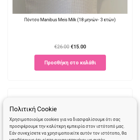
Πόντσο Manibus Meis Milk (18 μηνών- 3 ετών)
Original
Current
€
26.00
€
15.00
price
price
Προσθήκη στο καλάθι
was:
is:
€26.00.
€15.00.
Πολιτική Cookie
Χρησιμοποιούμε cookies για να διασφαλίσουμε ότι σας
προσφέρουμε την καλύτερη εμπειρία στον ιστότοπό μας.
Εάν συνεχίσετε να χρησιμοποιείτε αυτόν τον ιστότοπο, θα