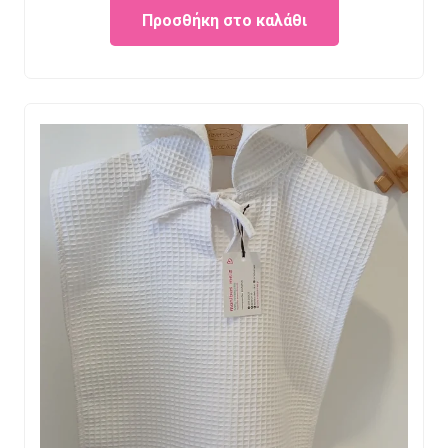
Προσθήκη στο καλάθι
was:
is:
€13.90.
€10.00.