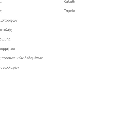
α
Καλάθι
ς
Ταμείο
Επιστροφών
οστολής
ηρωμής
πορρήτου
ς προσωπικών δεδομένων
συναλλαγών