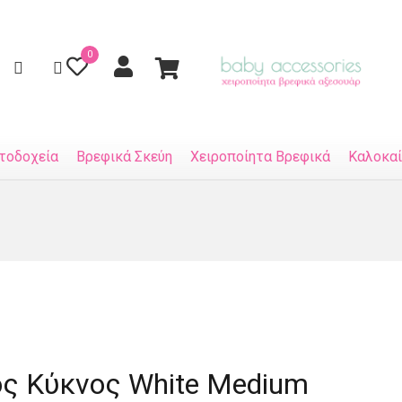
0
τοδοχεία
Βρεφικά Σκεύη
Χειροποίητα Βρεφικά
Καλοκαί
ς Κύκνος White Medium