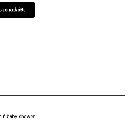
στο καλάθι
 ή baby shower.