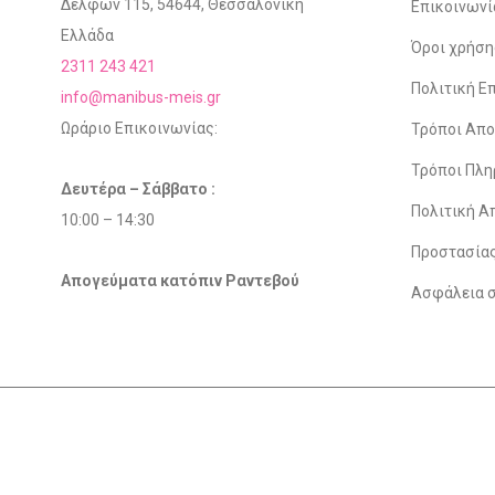
Δελφών 115, 54644, Θεσσαλονίκη
Επικοινωνί
Ελλάδα
Όροι χρήση
2311 243 421
Πολιτική 
info@manibus-meis.gr
Ωράριο Επικοινωνίας:
Τρόποι Απ
Τρόποι Πλ
Δευτέρα – Σάββατο :
Πολιτική Α
10:00 – 14:30
Προστασία
Απογεύματα κατόπιν Ραντεβού
Ασφάλεια 