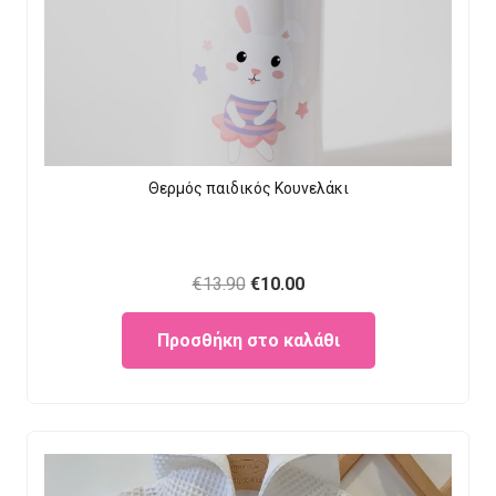
Θερμός παιδικός Κουνελάκι
Original
Current
€
13.90
€
10.00
price
price
Προσθήκη στο καλάθι
was:
is:
€13.90.
€10.00.