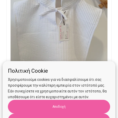
Πολιτική Cookie
Χρησιμοποιούμε cookies για να διασφαλίσουμε ότι σας
προσφέρουμε την καλύτερη εμπειρία στον ιστότοπό μας.
Εάν συνεχίσετε να χρησιμοποιείτε αυτόν τον ιστότοπο, θα
Πόντσο Manibus Meis Milk (18 μηνών- 3 ετών)
υποθέσουμε ότι είστε ευχαριστημένοι με αυτόν.
Αποδοχή
Original
Current
€
26.00
€
15.00