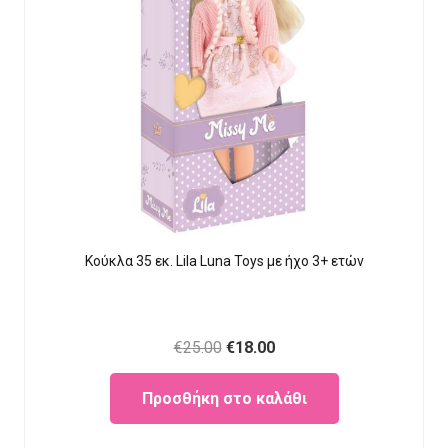
Κούκλα 35 εκ. Lila Luna Τοys με ήχο 3+ ετών
Original
Current
€
25.00
€
18.00
price
price
Προσθήκη στο καλάθι
was:
is:
€25.00.
€18.00.