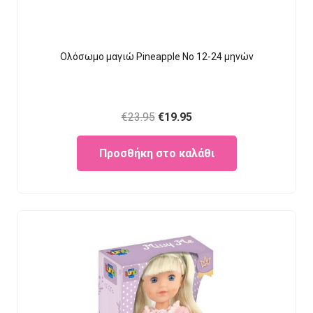
Ολόσωμο μαγιώ Pineapple Νο 12-24 μηνών
Original
Current
€
23.95
€
19.95
price
price
Προσθήκη στο καλάθι
was:
is:
€23.95.
€19.95.