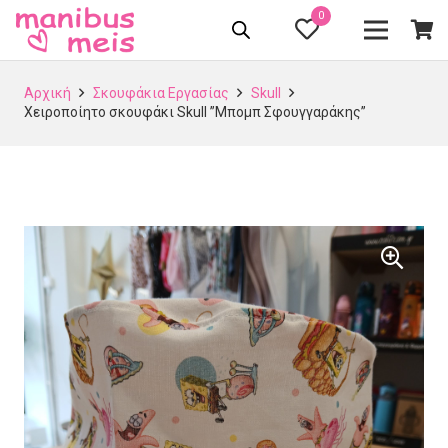
0
Αρχική
Σκουφάκια Εργασίας
Skull
Χειροποίητο σκουφάκι Skull ”Μπομπ Σφουγγαράκης”