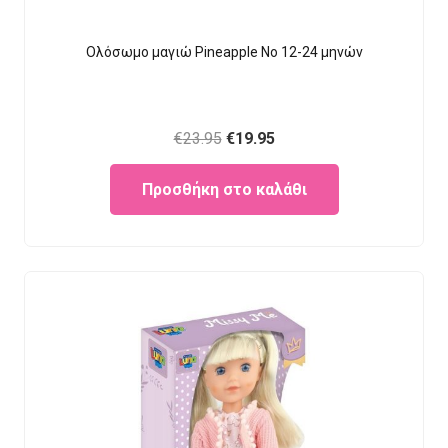
Ολόσωμο μαγιώ Pineapple Νο 12-24 μηνών
Original
Current
€
23.95
€
19.95
price
price
Προσθήκη στο καλάθι
was:
is:
€23.95.
€19.95.