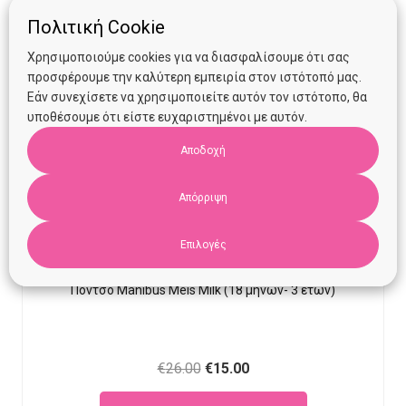
Πολιτική Cookie
Χρησιμοποιούμε cookies για να διασφαλίσουμε ότι σας
προσφέρουμε την καλύτερη εμπειρία στον ιστότοπό μας.
Εάν συνεχίσετε να χρησιμοποιείτε αυτόν τον ιστότοπο, θα
υποθέσουμε ότι είστε ευχαριστημένοι με αυτόν.
Αποδοχή
Απόρριψη
Επιλογές
Πόντσο Manibus Meis Milk (18 μηνών- 3 ετών)
Original
Current
€
26.00
€
15.00
price
price