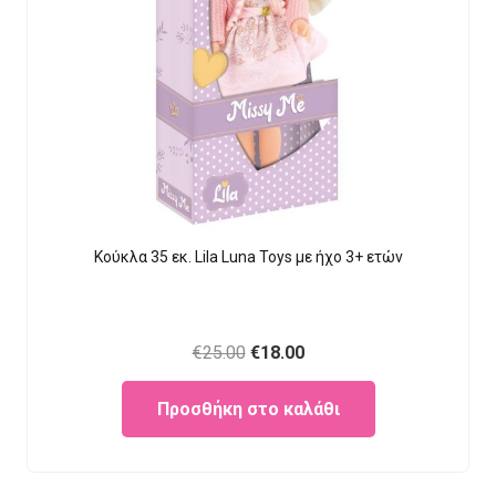
Κούκλα 35 εκ. Lila Luna Τοys με ήχο 3+ ετών
Original
Current
€
25.00
€
18.00
price
price
Προσθήκη στο καλάθι
was:
is:
€25.00.
€18.00.