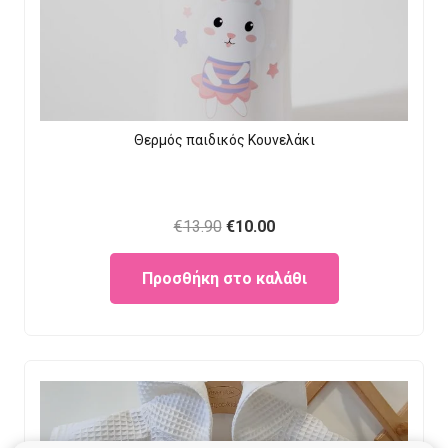
Θερμός παιδικός Κουνελάκι
Original
Current
€
13.90
€
10.00
price
price
Προσθήκη στο καλάθι
was:
is:
€13.90.
€10.00.