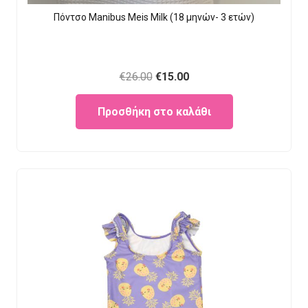
Πόντσο Manibus Meis Milk (18 μηνών- 3 ετών)
Original
Current
€
26.00
€
15.00
price
price
Προσθήκη στο καλάθι
was:
is:
€26.00.
€15.00.