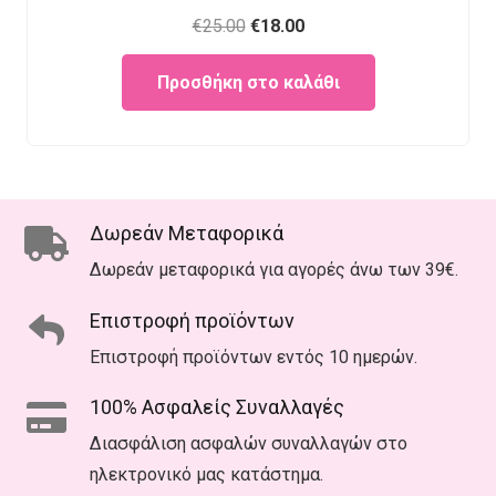
Original
Current
€
25.00
€
18.00
price
price
Προσθήκη στο καλάθι
was:
is:
€25.00.
€18.00.
Δωρεάν Μεταφορικά
Δωρεάν μεταφορικά για αγορές άνω των 39€.
Επιστροφή προϊόντων
Επιστροφή προϊόντων εντός 10 ημερών.
100% Ασφαλείς Συναλλαγές
Διασφάλιση ασφαλών συναλλαγών στο
ηλεκτρονικό μας κατάστημα.