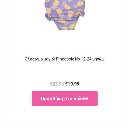
Ολόσωμο μαγιώ Pineapple Νο 12-24 μηνών
Original
Current
€
23.95
€
19.95
price
price
Προσθήκη στο καλάθι
was:
is:
€23.95.
€19.95.