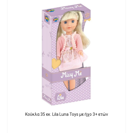
Κούκλα 35 εκ. Lila Luna Τοys με ήχο 3+ ετών