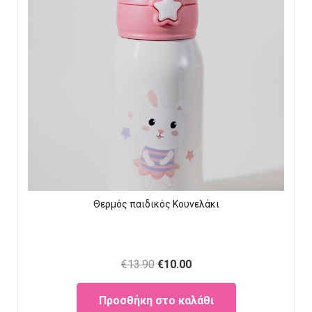
Θερμός παιδικός Κουνελάκι
Original
Current
€
13.90
€
10.00
price
price
Προσθήκη στο καλάθι
was:
is: