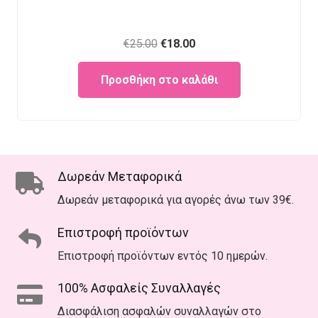
Original
Current
€
25.00
€
18.00
price
price
Προσθήκη στο καλάθι
was:
is:
€25.00.
€18.00.
Δωρεάν Μεταφορικά
Δωρεάν μεταφορικά για αγορές άνω των 39€.
Επιστροφή προϊόντων
Επιστροφή προϊόντων εντός 10 ημερών.
100% Ασφαλείς Συναλλαγές
Διασφάλιση ασφαλών συναλλαγών στο