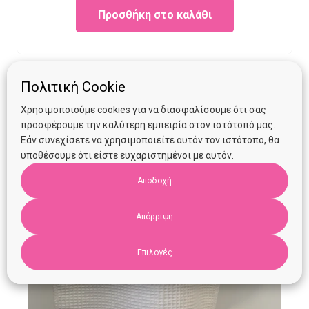
Προσθήκη στο καλάθι
was:
is:
€13.90.
€10.00.
Πολιτική Cookie
Χρησιμοποιούμε cookies για να διασφαλίσουμε ότι σας
προσφέρουμε την καλύτερη εμπειρία στον ιστότοπό μας.
Εάν συνεχίσετε να χρησιμοποιείτε αυτόν τον ιστότοπο, θα
υποθέσουμε ότι είστε ευχαριστημένοι με αυτόν.
Αποδοχή
Απόρριψη
Επιλογές