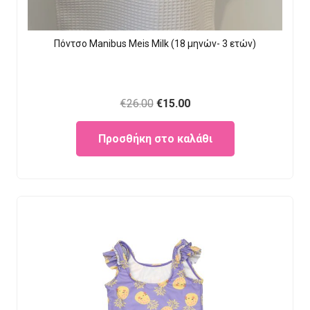
Πόντσο Manibus Meis Milk (18 μηνών- 3 ετών)
Original
Current
€
26.00
€
15.00
price
price
Προσθήκη στο καλάθι
was:
is:
€26.00.
€15.00.