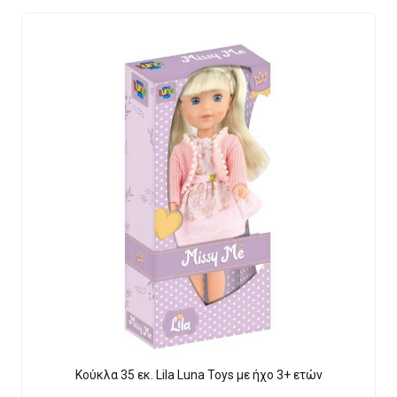
Κούκλα 35 εκ. Lila Luna Τοys με ήχο 3+ ετών