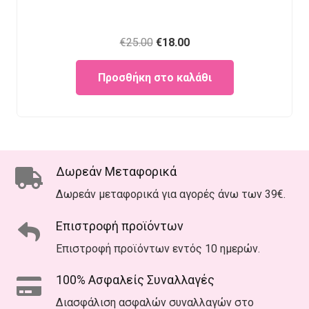
Original
Current
€
25.00
€
18.00
price
price
Προσθήκη στο καλάθι
was:
is:
€25.00.
€18.00.
Δωρεάν Μεταφορικά
Δωρεάν μεταφορικά για αγορές άνω των 39€.
Επιστροφή προϊόντων
Επιστροφή προϊόντων εντός 10 ημερών.
100% Ασφαλείς Συναλλαγές
Διασφάλιση ασφαλών συναλλαγών στο