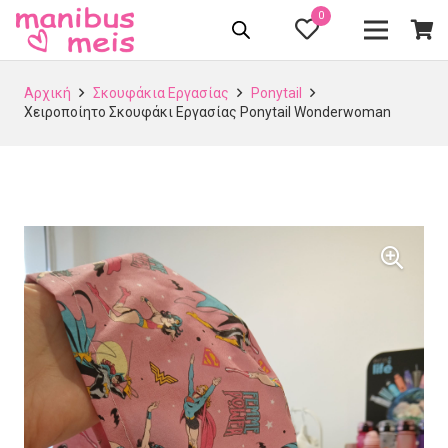
0
Αρχική
Σκουφάκια Εργασίας
Ponytail
Χειροποίητο Σκουφάκι Εργασίας Ponytail Wonderwoman