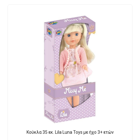
Κούκλα 35 εκ. Lila Luna Τοys με ήχο 3+ ετών