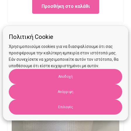
Προσθήκη στο καλάθι
was:
is:
€13.90.
€10.00.
Πολιτική Cookie
Χρησιμοποιούμε cookies για να διασφαλίσουμε ότι σας
προσφέρουμε την καλύτερη εμπειρία στον ιστότοπό μας.
Εάν συνεχίσετε να χρησιμοποιείτε αυτόν τον ιστότοπο, θα
υποθέσουμε ότι είστε ευχαριστημένοι με αυτόν.
Αποδοχή
Απόρριψη
Επιλογές