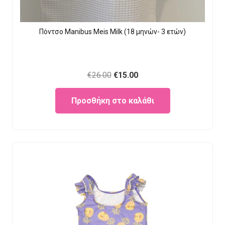
Πόντσο Manibus Meis Milk (18 μηνών- 3 ετών)
Original
Current
€
26.00
€
15.00
price
price
Προσθήκη στο καλάθι
was:
is:
€26.00.
€15.00.