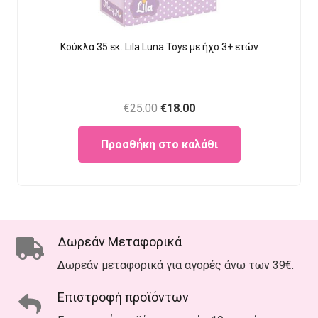
Κούκλα 35 εκ. Lila Luna Τοys με ήχο 3+ ετών
Original
Current
€
25.00
€
18.00
price
price
Προσθήκη στο καλάθι
was:
is:
€25.00.
€18.00.
Δωρεάν Μεταφορικά
Δωρεάν μεταφορικά για αγορές άνω των 39€.
Επιστροφή προϊόντων