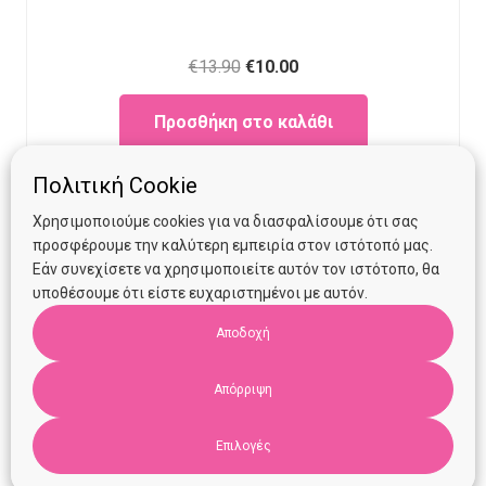
Original
Current
€
13.90
€
10.00
price
price
Προσθήκη στο καλάθι
was:
is:
€13.90.
€10.00.
Πολιτική Cookie
Χρησιμοποιούμε cookies για να διασφαλίσουμε ότι σας
προσφέρουμε την καλύτερη εμπειρία στον ιστότοπό μας.
Εάν συνεχίσετε να χρησιμοποιείτε αυτόν τον ιστότοπο, θα
υποθέσουμε ότι είστε ευχαριστημένοι με αυτόν.
Αποδοχή
Απόρριψη
Επιλογές