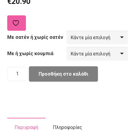
€13.90
€
20.90
through
€20.90
Με σατέν ή χωρίς σατέν
Με ή χωρίς κουμπιά
Χειροποίητο
Προσθήκη στο καλάθι
Σκουφάκι
Εργασίας
Ponytail
Μαύρο
ποσότητα
Περιγραφή
Πληροφορίες