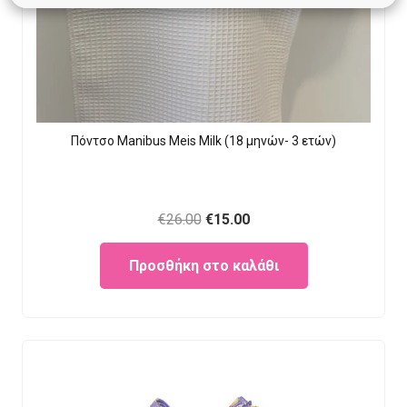
Πόντσο Manibus Meis Milk (18 μηνών- 3 ετών)
Original
Current
€
26.00
€
15.00
price
price
Προσθήκη στο καλάθι
was:
is:
€26.00.
€15.00.