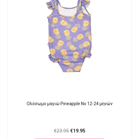
Ολόσωμο μαγιώ Pineapple Νο 12-24 μηνών
Original
Current
€
23.95
€
19.95