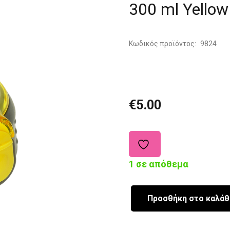
300 ml Yellow
Κωδικός προϊόντος:
9824
€
5.00
1 σε απόθεμα
Προσθήκη στο καλάθ
Aνταλλακτικό
Πώμα