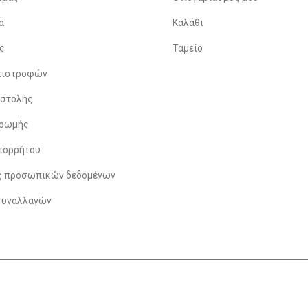
α
Καλάθι
ς
Ταμείο
Επιστροφών
οστολής
ηρωμής
πορρήτου
ς προσωπικών δεδομένων
συναλλαγών