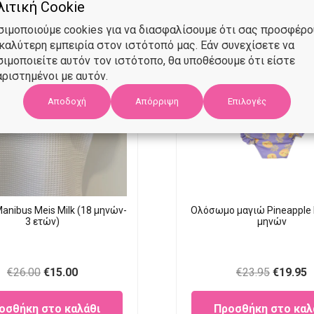
ιτική Cookie
σιμοποιούμε cookies για να διασφαλίσουμε ότι σας προσφέρ
 καλύτερη εμπειρία στον ιστότοπό μας. Εάν συνεχίσετε να
σιμοποιείτε αυτόν τον ιστότοπο, θα υποθέσουμε ότι είστε
ριστημένοι με αυτόν.
Αποδοχή
Επιλογές
Απόρριψη
anibus Meis Milk (18 μηνών-
Ολόσωμο μαγιώ Pineapple 
3 ετών)
μηνών
Original
Current
Original
C
€
26.00
€
15.00
€
23.95
€
19.95
price
price
price
p
οσθήκη στο καλάθι
Προσθήκη στο καλ
was:
is:
was:
is