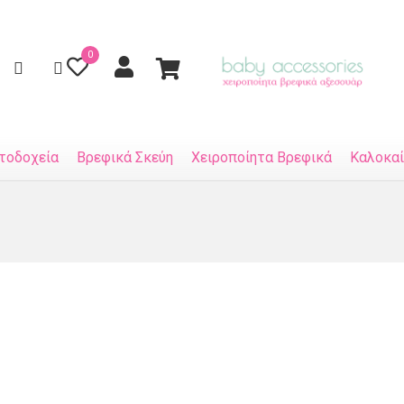
0
τοδοχεία
Βρεφικά Σκεύη
Χειροποίητα Βρεφικά
Καλοκαί