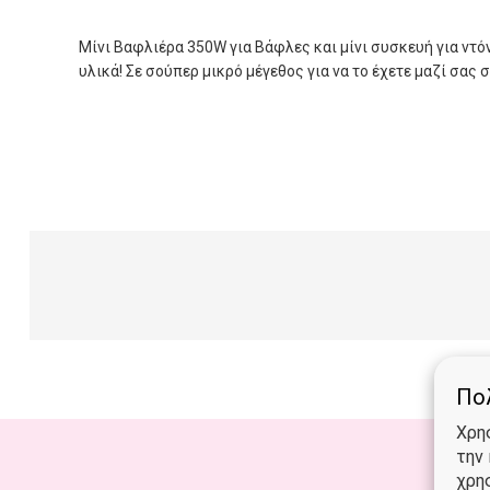
Μίνι Βαφλιέρα 350W για Βάφλες και μίνι συσκευή για ντόνα
υλικά! Σε σούπερ μικρό μέγεθος για να το έχετε μαζί σας 
Πολ
Χρη
την
χρη