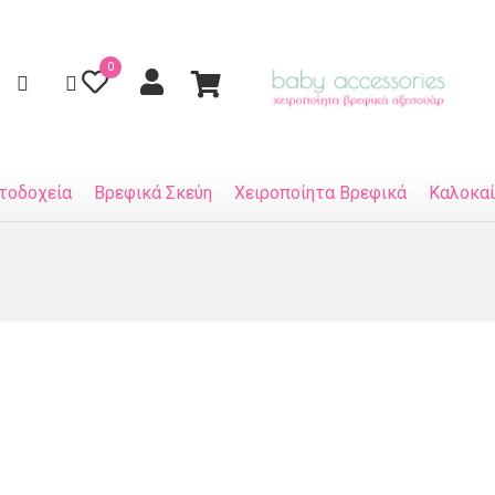
0
τοδοχεία
Βρεφικά Σκεύη
Χειροποίητα Βρεφικά
Καλοκαί