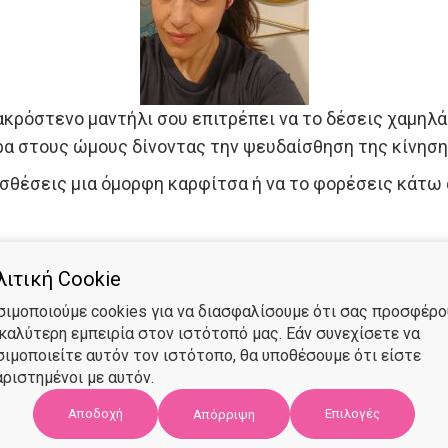
κρόστενο μαντήλι σου επιτρέπει να το δέσεις χαμηλά 
ρα στους ώμους δίνοντας την ψευδαίσθηση της κίνηση
θέσεις μια όμορφη καρφίτσα ή να το φορέσεις κάτω α
nibus-meis.gr/product-category/skoufakia-manthlia-chi
ιτική Cookie
σιμοποιούμε cookies για να διασφαλίσουμε ότι σας προσφέρ
 καλύτερη εμπειρία στον ιστότοπό μας. Εάν συνεχίσετε να
σιμοποιείτε αυτόν τον ιστότοπο, θα υποθέσουμε ότι είστε
ριστημένοι με αυτόν.
Αποδοχή
Επιλογές
Απόρριψη