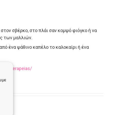
στον σβέρκο, στο πλάι σαν κομψό φιόγκο ή να
ς των μαλλιών.
πό ένα ψάθινο καπέλο το καλοκαίρι ή ένα
meiotherapeias/
ουμε