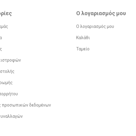
ρίες
Ο λογαριασμός μου
εμάς
Ο λογαριασμός μου
α
Καλάθι
ς
Ταμείο
Επιστροφών
οστολής
ηρωμής
πορρήτου
ς προσωπικών δεδομένων
συναλλαγών