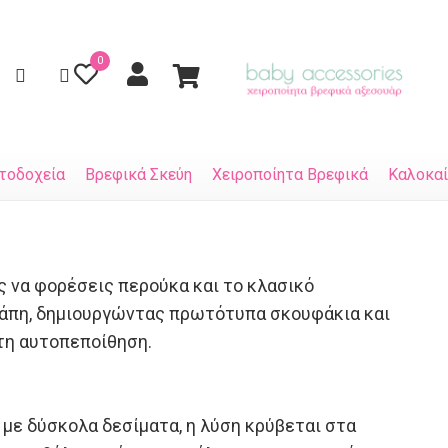
0
τοδοχεία
Βρεφικά Σκεύη
Χειροποίητα Βρεφικά
Καλοκαί
ς να φορέσεις περούκα και το κλασικό
αγάπη, δημιουργώντας πρωτότυπα σκουφάκια και
άτη αυτοπεποίθηση.
 με δύσκολα δεσίματα, η λύση κρύβεται στα