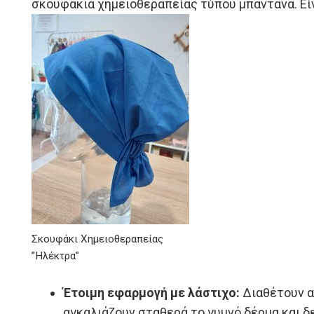
σκουφάκια χημειοθεραπείας
τύπου μπαντάνα. Είν
Σκουφάκι Χημειοθεραπείας
”Ηλέκτρα”
Έτοιμη εφαρμογή με λάστιχο:
Διαθέτουν α
αγκαλιάζουν σταθερά το γυμνό δέρμα και δε