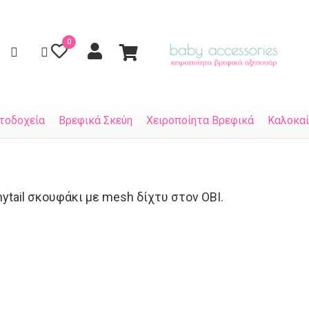
0
τοδοχεία
Βρεφικά Σκεύη
Χειροποίητα Βρεφικά
Καλοκαί
tail σκουφάκι με mesh δίχτυ στον ΟΒΙ.