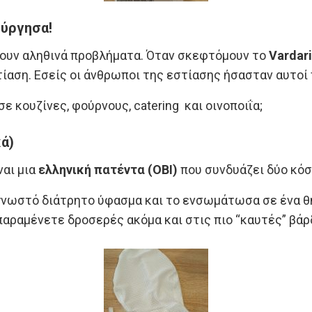
ούργησα!
ύνουν αληθινά προβλήματα. Όταν σκεφτόμουν το
Vardar
αση. Εσείς οι άνθρωποι της εστίασης ήσασταν αυτοί πο
ε κουζίνες, φούρνους, catering και οινοποιΐα;
ά)
ναι μια
ελληνική πατέντα (ΟΒΙ)
που συνδυάζει δύο κόσ
νωστό διάτρητο ύφασμα και το ενσωμάτωσα σε ένα θηλ
παραμένετε δροσερές ακόμα και στις πιο “καυτές” βάρ