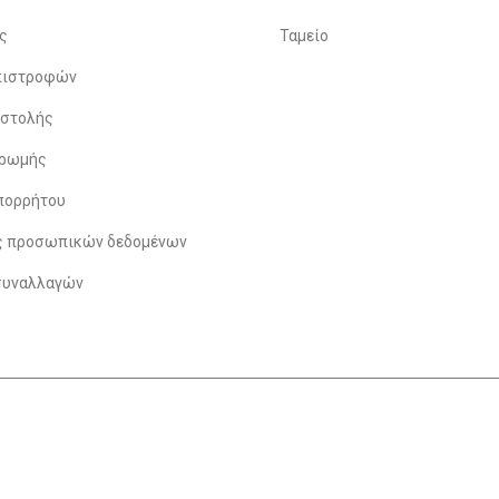
ς
Ταμείο
Επιστροφών
οστολής
ηρωμής
πορρήτου
ς προσωπικών δεδομένων
συναλλαγών