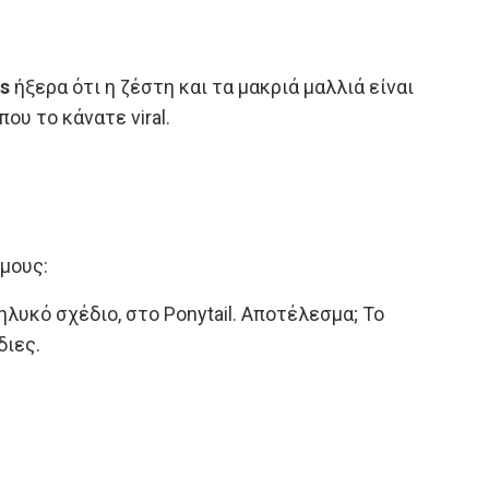
is
ήξερα ότι η ζέστη και τα μακριά μαλλιά είναι
υ το κάνατε viral.
μους:
υκό σχέδιο, στο Ponytail. Αποτέλεσμα; Το
διες.