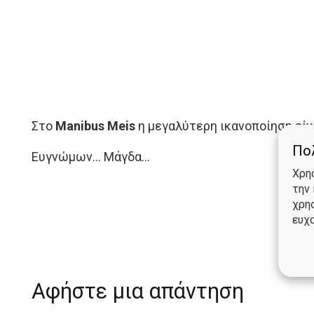
Στο
Manibus Meis
η μεγαλύτερη ικανοποίηση είνα
Πολ
Ευγνώμων… Μάγδα…
Χρη
την
χρη
ευχα
Αφήστε μια απάντηση