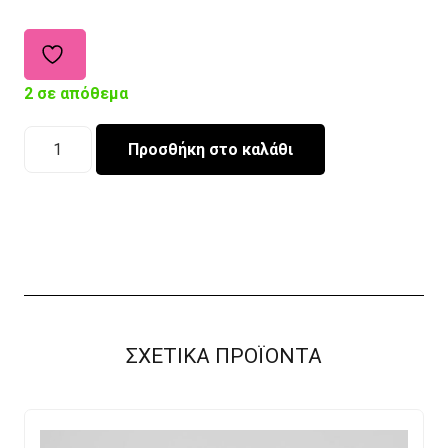
2 σε απόθεμα
Παγούρι
Προσθήκη στο καλάθι
AlpinTec
Kids
500ml
Unicorn
Purple
ποσότητα
ΣΧΕΤΙΚΑ ΠΡΟΪΟΝΤΑ