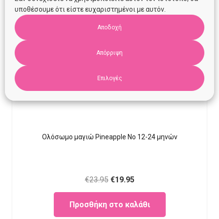
υποθέσουμε ότι είστε ευχαριστημένοι με αυτόν.
Αποδοχή
Απόρριψη
Επιλογές
Ολόσωμο μαγιώ Pineapple Νο 12-24 μηνών
Original
Current
€
23.95
€
19.95
price
price
Προσθήκη στο καλάθι
was:
is: