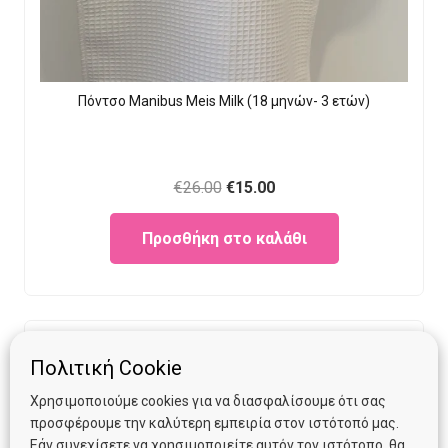
Πόντσο Manibus Meis Milk (18 μηνών- 3 ετών)
Original
Current
€
26.00
€
15.00
price
price
Προσθήκη στο καλάθι
was:
is:
€26.00.
€15.00.
Πολιτική Cookie
Χρησιμοποιούμε cookies για να διασφαλίσουμε ότι σας
προσφέρουμε την καλύτερη εμπειρία στον ιστότοπό μας.
Εάν συνεχίσετε να χρησιμοποιείτε αυτόν τον ιστότοπο, θα