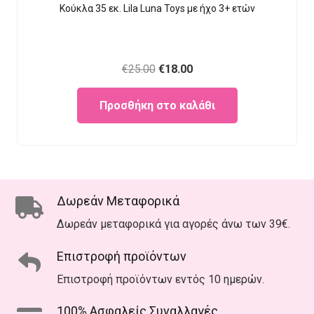
Κούκλα 35 εκ. Lila Luna Τοys με ήχο 3+ ετών
Original
Current
€
25.00
€
18.00
price
price
Προσθήκη στο καλάθι
was:
is:
€25.00.
€18.00.
Δωρεάν Μεταφορικά
Δωρεάν μεταφορικά για αγορές άνω των 39€.
Επιστροφή προϊόντων
Επιστροφή προϊόντων εντός 10 ημερών.
100% Ασφαλείς Συναλλαγές