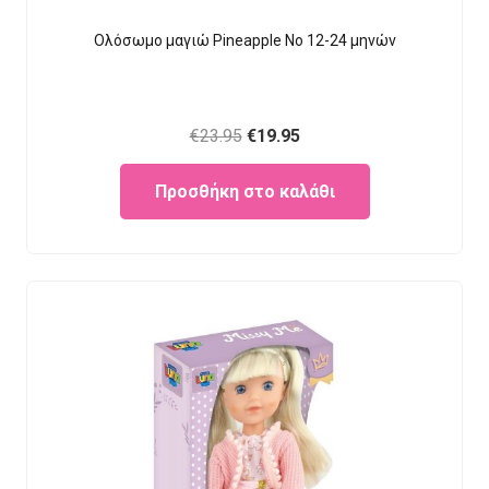
Ολόσωμο μαγιώ Pineapple Νο 12-24 μηνών
Original
Current
€
23.95
€
19.95
price
price
Προσθήκη στο καλάθι
was:
is:
€23.95.
€19.95.