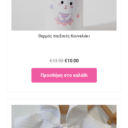
Θερμός παιδικός Κουνελάκι
Original
Current
€
13.90
€
10.00
price
price
Προσθήκη στο καλάθι
was:
is:
€13.90.
€10.00.