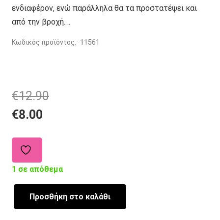
ενδιαφέρον, ενώ παράλληλα θα τα προστατέψει και
από την βροχή.…
Κωδικός προϊόντος:
11561
Original
Current
€
12.90
price
price
€
8.00
was:
is:
€12.90.
€8.00.
1 σε απόθεμα
Προσθήκη στο καλάθι
ΟΜΠΡΕΛΑ
ΠΑΙΔΙΚΗ