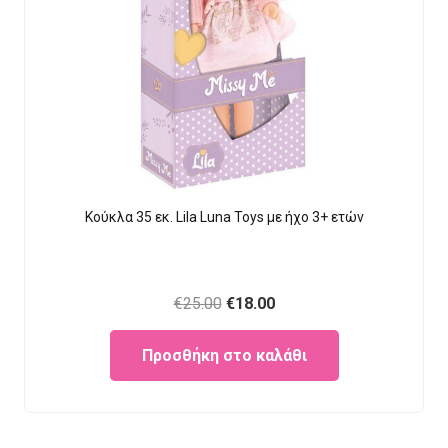
Κούκλα 35 εκ. Lila Luna Τοys με ήχο 3+ ετών
Original
Current
€
25.00
€
18.00
price
price
Προσθήκη στο καλάθι
was:
is:
€25.00.
€18.00.