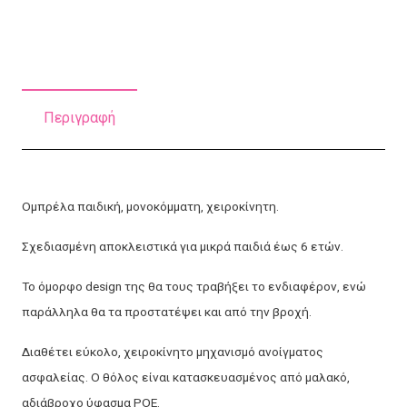
BARBIE
1S
ΧΕΙΡΟΚΙΝΗΤΗ
38εκ.
Περιγραφή
POE
ποσότητα
Ομπρέλα παιδική, μονοκόμματη, χειροκίνητη.
Σχεδιασμένη αποκλειστικά για μικρά παιδιά έως 6 ετών.
Το όμορφο design της θα τους τραβήξει το ενδιαφέρον, ενώ
παράλληλα θα τα προστατέψει και από την βροχή.
Διαθέτει εύκολο, χειροκίνητο μηχανισμό ανοίγματος
ασφαλείας. Ο θόλος είναι κατασκευασμένος από μαλακό,
αδιάβροχο ύφασμα POE.