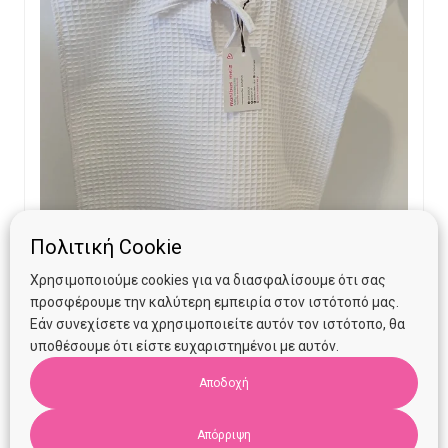
Πολιτική Cookie
Χρησιμοποιούμε cookies για να διασφαλίσουμε ότι σας
προσφέρουμε την καλύτερη εμπειρία στον ιστότοπό μας.
Πόντσο Manibus Meis Milk (18 μηνών- 3 ετών)
Εάν συνεχίσετε να χρησιμοποιείτε αυτόν τον ιστότοπο, θα
υποθέσουμε ότι είστε ευχαριστημένοι με αυτόν.
Αποδοχή
Original
Current
€
26.00
€
15.00
price
price
Απόρριψη
Προσθήκη στο καλάθι
was:
is: