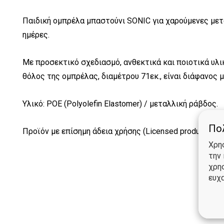
Παιδική ομπρέλα μπαστούνι SONIC για χαρούμενες μετα
ημέρες.
Με προσεκτικό σχεδιασμό, ανθεκτικά και ποιοτικά υλι
θόλος της ομπρέλας, διαμέτρου 71εκ., είναι διάφανος μ
Υλικό: POE (Polyolefin Elastomer) / μεταλλική ράβδος.
Πολ
Προϊόν με επίσημη άδεια χρήσης (Licensed product).
Χρη
την
χρη
ευχα