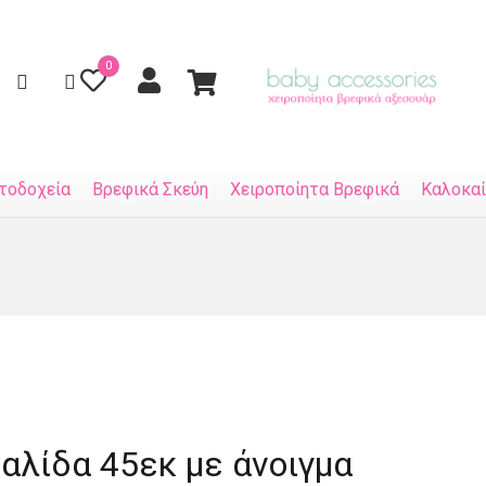
0
τοδοχεία
Βρεφικά Σκεύη
Χειροποίητα Βρεφικά
Καλοκαί
λίδα 45εκ με άνοιγμα