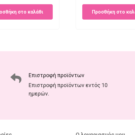
price
price
price
p
οσθήκη στο καλάθι
Προσθήκη στο καλ
was:
is:
was:
is
€26.00.
€15.00.
€23.95.
€
Επιστροφή προϊόντων
Επιστροφή προϊόντων εντός 10
ημερών.
ρίες
Ο λογαριασμός μου