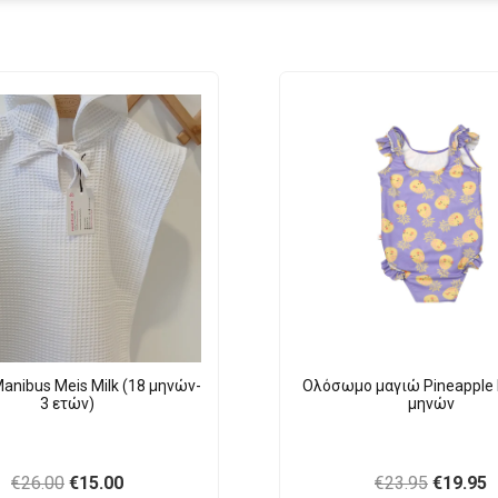
anibus Meis Milk (18 μηνών-
Ολόσωμο μαγιώ Pineapple 
3 ετών)
μηνών
Original
Current
Original
C
€
26.00
€
15.00
€
23.95
€
19.95