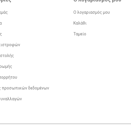
εμάς
Ο λογαριασμός μου
α
Καλάθι
ς
Ταμείο
Επιστροφών
οστολής
ηρωμής
πορρήτου
ς προσωπικών δεδομένων
συναλλαγών