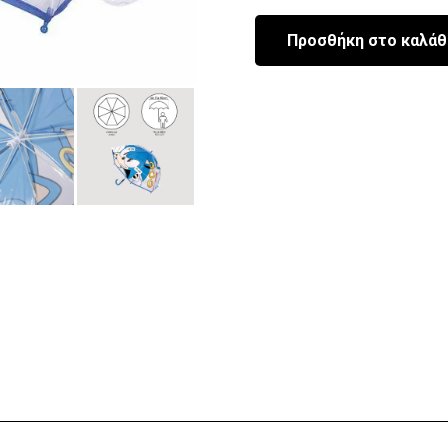
Προσθήκη στο καλάθ
Ομπρέλα
Φυσαλίδα
45εκ
με
άνοιγμα
71εκ
ΣΟΝΙΚ
ποσότητα