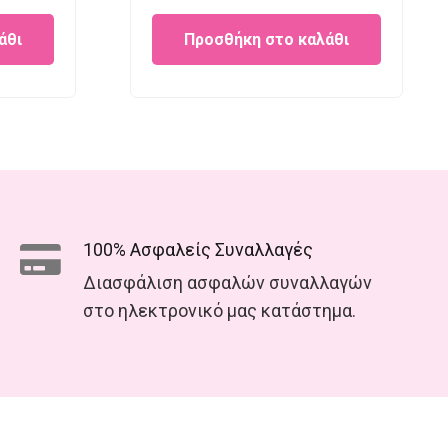
rice
price
price
άθι
Προσθήκη στο καλάθι
:
was:
is:
19.95.
€25.00.
€18.00.
100% Ασφαλείς Συναλλαγές
Διασφάλιση ασφαλών συναλλαγών
στο ηλεκτρονικό μας κατάστημα.