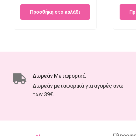
price
price
Προσθήκη στο καλάθι
Πρ
was:
is:
€13.90.
€10.00.
Δωρεάν Μεταφορικά
Δωρεάν μεταφορικά για αγορές άνω
των 39€.
Πληροφο