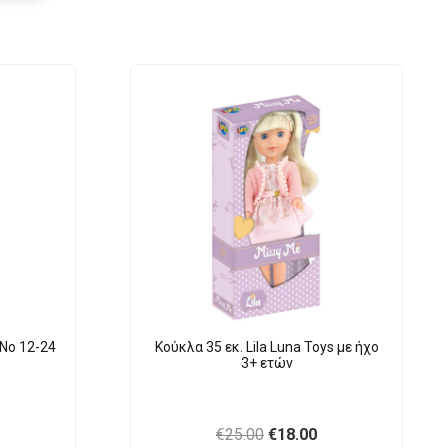
Νο 12-24
Κούκλα 35 εκ. Lila Luna Τοys με ήχο
3+ ετών
urrent
Original
Current
€
25.00
€
18.00