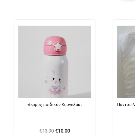
Θερμός παιδικός Κουνελάκι
Πόντσο M
Original
Current
€
13.90
€
10.00