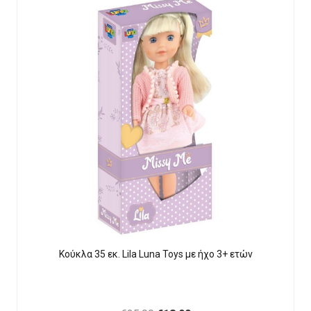
Κούκλα 35 εκ. Lila Luna Τοys με ήχο 3+ ετών