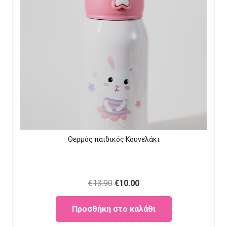
Θερμός παιδικός Κουνελάκι
Original
Current
€
13.90
€
10.00
price
price
Προσθήκη στο καλάθι
was:
is:
€13.90.
€10.00.