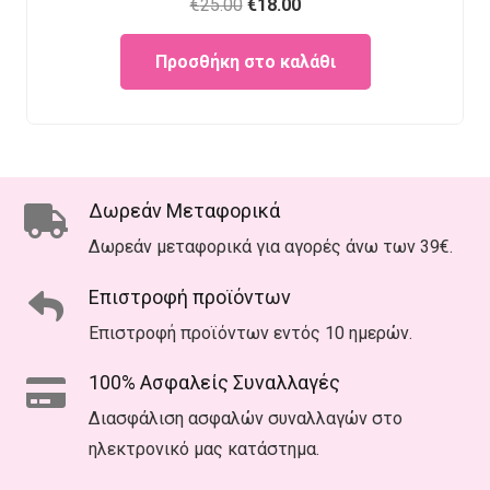
Original
Current
€
25.00
€
18.00
price
price
Προσθήκη στο καλάθι
was:
is:
€25.00.
€18.00.
Δωρεάν Μεταφορικά
Δωρεάν μεταφορικά για αγορές άνω των 39€.
Επιστροφή προϊόντων
Επιστροφή προϊόντων εντός 10 ημερών.
100% Ασφαλείς Συναλλαγές
Διασφάλιση ασφαλών συναλλαγών στο
ηλεκτρονικό μας κατάστημα.