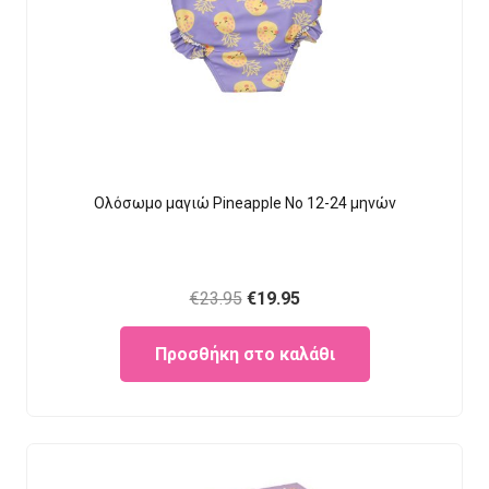
Ολόσωμο μαγιώ Pineapple Νο 12-24 μηνών
Original
Current
€
23.95
€
19.95
price
price
Προσθήκη στο καλάθι
was:
is:
€23.95.
€19.95.