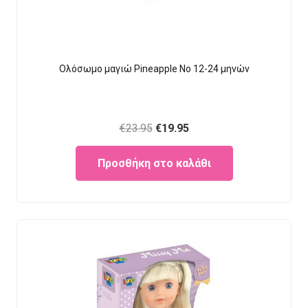
Ολόσωμο μαγιώ Pineapple Νο 12-24 μηνών
Original
Current
€
23.95
€
19.95
price
price
Προσθήκη στο καλάθι
was:
is:
€23.95.
€19.95.