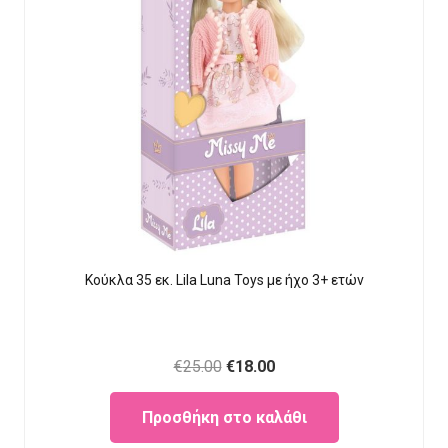
Κούκλα 35 εκ. Lila Luna Τοys με ήχο 3+ ετών
Original
Current
€
25.00
€
18.00
price
price
Προσθήκη στο καλάθι
was:
is: