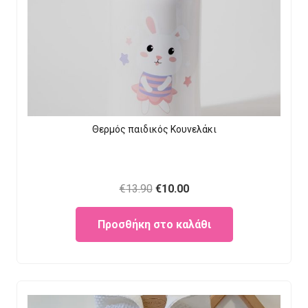
Θερμός παιδικός Κουνελάκι
Original
Current
€
13.90
€
10.00
price
price
Προσθήκη στο καλάθι
was:
is:
€13.90.
€10.00.