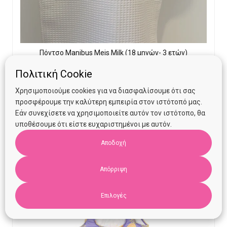
Πόντσο Manibus Meis Milk (18 μηνών- 3 ετών)
Πολιτική Cookie
Χρησιμοποιούμε cookies για να διασφαλίσουμε ότι σας
Original
Current
€
26.00
€
15.00
προσφέρουμε την καλύτερη εμπειρία στον ιστότοπό μας.
price
price
Εάν συνεχίσετε να χρησιμοποιείτε αυτόν τον ιστότοπο, θα
Προσθήκη στο καλάθι
was:
is:
υποθέσουμε ότι είστε ευχαριστημένοι με αυτόν.
€26.00.
€15.00.
Αποδοχή
Απόρριψη
Επιλογές