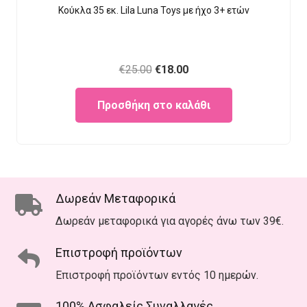
Κούκλα 35 εκ. Lila Luna Τοys με ήχο 3+ ετών
Original
Current
€
25.00
€
18.00
price
price
Προσθήκη στο καλάθι
was:
is:
€25.00.
€18.00.
Δωρεάν Μεταφορικά
Δωρεάν μεταφορικά για αγορές άνω των 39€.
Επιστροφή προϊόντων
Επιστροφή προϊόντων εντός 10 ημερών.
100% Ασφαλείς Συναλλαγές