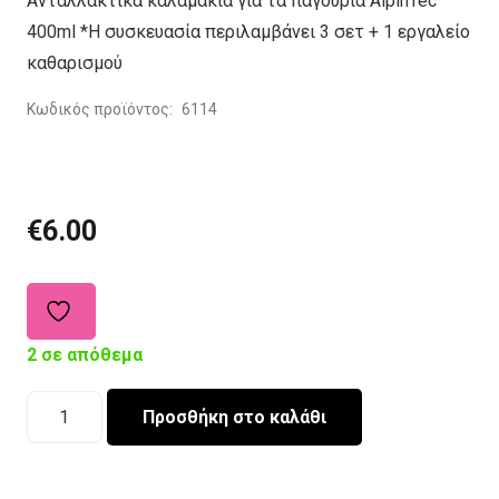
Ανταλλακτικά καλαμάκια για τα παγούρια AlpinTec
400ml *H συσκευασία περιλαμβάνει 3 σετ + 1 εργαλείο
καθαρισμού
Κωδικός προϊόντος:
6114
€
6.00
2 σε απόθεμα
Ανταλλακτικά
Προσθήκη στο καλάθι
καλαμάκια
AlpinTec
400ml