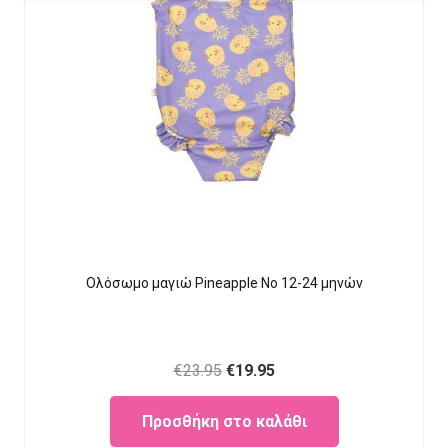
Ολόσωμο μαγιώ Pineapple Νο 12-24 μηνών
Original
Current
€
23.95
€
19.95
price
price
Προσθήκη στο καλάθι
was:
is: